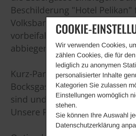
Beschilderung "Hotel Pelikan"
Volksbank rechts abbiegen in 
COOKIE-EINSTELL
vorbeifahren und bei der 1. Mö
Wir verwenden Cookies, um
abbiegen. Dann geradeaus ins 
zählen Cookies, die für den
lediglich zu anonymen Stat
Kurz-Parkplätze finden Sie re
personalisierter Inhalte ge
Bocksgasse 2, welche extra fü
Kategorien Sie zulassen mö
Einstellungen womöglich nic
sind und wenige Schritte vom 
stehen.
Unsere Praxis finden Sie im 2
Sie können Ihre Auswahl je
Datenschutzerklärung anpa